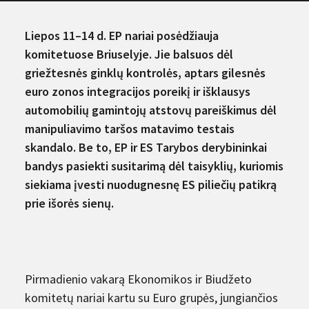
Liepos 11–14 d. EP nariai posėdžiauja
komitetuose Briuselyje. Jie balsuos dėl
griežtesnės ginklų kontrolės, aptars gilesnės
euro zonos integracijos poreikį ir išklausys
automobilių gamintojų atstovų pareiškimus dėl
manipuliavimo taršos matavimo testais
skandalo. Be to, EP ir ES Tarybos derybininkai
bandys pasiekti susitarimą dėl taisyklių, kuriomis
siekiama įvesti nuodugnesnę ES piliečių patikrą
prie išorės sienų.
Pirmadienio vakarą Ekonomikos ir Biudžeto
komitetų nariai kartu su Euro grupės, jungiančios