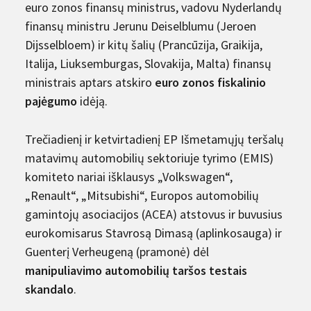
euro zonos finansų ministrus, vadovu Nyderlandų
finansų ministru Jerunu Deiselblumu (Jeroen
Dijsselbloem) ir kitų šalių (Prancūzija, Graikija,
Italija, Liuksemburgas, Slovakija, Malta) finansų
ministrais aptars atskiro
euro zonos fiskalinio
pajėgumo
idėją.
Trečiadienį ir ketvirtadienį EP Išmetamųjų teršalų
matavimų automobilių sektoriuje tyrimo (EMIS)
komiteto nariai išklausys „Volkswagen“,
„Renault“, „Mitsubishi“, Europos automobilių
gamintojų asociacijos (ACEA) atstovus ir buvusius
eurokomisarus Stavrosą Dimasą (aplinkosauga) ir
Guenterį Verheugeną (pramonė) dėl
manipuliavimo automobilių taršos testais
skandalo
.