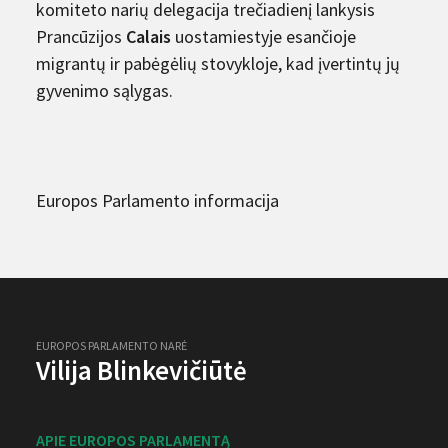
komiteto narių delegacija trečiadienį lankysis
Prancūzijos
Calais
uostamiestyje esančioje
migrantų ir pabėgėlių stovykloje, kad įvertintų jų
gyvenimo sąlygas.
Europos Parlamento informacija
EUROPOS PARLAMENTO NARĖ
Vilija Blinkevičiūtė
APIE EUROPOS PARLAMENTĄ