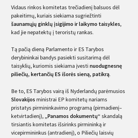
Vidaus rinkos komitetas trečiadienį balsuos dėl
pakeitimų, kuriais siekiama sugriežtinti
šaunamųjų ginklų įsigijimo ir laikymo taisykles
,
kad jie nepatektų į teroristų rankas.
Tą pačią dieną Parlamento ir ES Tarybos
derybininkai bandys pasiekti susitarimą dėl
taisyklių, kuriomis siekiama įvesti
nuodugnesnę
piliečių, kertančių ES išorės sieną, patikrą
.
Be to, ES Tarybos vairą iš Nyderlandų parėmusios
Slovakijos
ministrai EP komitetų nariams
pristatys pirmininkavimo programą (pirmadienį–
ketvirtadienį),
„Panamos dokumentų“
skandalą
tirsiantis komitetas išsirinks pirmininką ir
vicepirmininkus (antradienį), o Piliečių laisvių