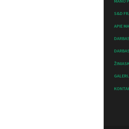
MANO P
S&D FR
APIE M
DARBA
DARBAS
ŽINIAS
GALERI
KONTA