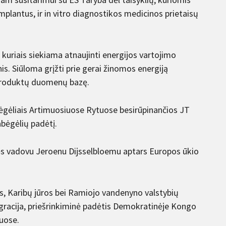
mplantus, ir in vitro diagnostikos medicinos prietaisų
kuriais siekiama atnaujinti energijos vartojimo
s. Siūloma grįžti prie gerai žinomos energiją
 produktų duomenų bazę.
bėgėliais Artimuosiuose Rytuose besirūpinančios JT
bėgėlių padėtį.
ės vadovu Jeroenu Dijsselbloemu aptars Europos ūkio
os, Karibų jūros bei Ramiojo vandenyno valstybių
igracija, priešrinkiminė padėtis Demokratinėje Kongo
tuose.