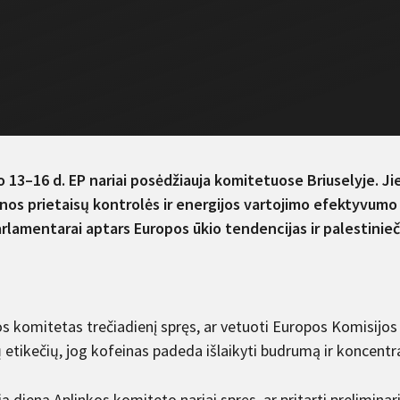
io 13–16 d. EP nariai posėdžiauja komitetuose Briuselyje. Ji
nos prietaisų kontrolės ir energijos vartojimo efektyvumo 
rlamentarai aptars Europos ūkio tendencijas ir palestinieč
s komitetas trečiadienį spręs, ar vetuoti Europos Komisijos s
etikečių, jog kofeinas padeda išlaikyti budrumą ir koncentra
ą dieną Aplinkos komiteto nariai spręs, ar pritarti prelimina