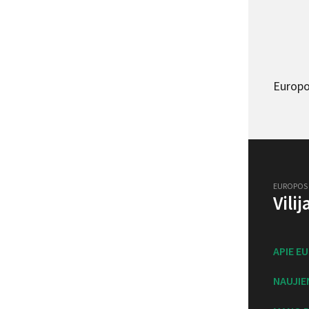
Europo
EUROPOS
Vili
APIE E
NAUJIE