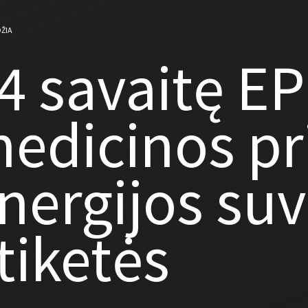
ŽIA
4 savaitę EP
edicinos pri
nergijos su
tiketės