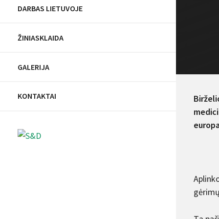
DARBAS LIETUVOJE
ŽINIASKLAIDA
GALERIJA
KONTAKTAI
Biržel
medici
europa
Aplinko
gėrimų 
Tą pači