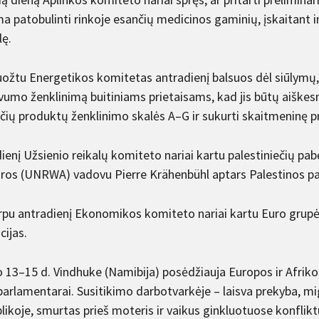
a patobulinti rinkoje esančių medicinos gaminių, įskaitant i
lę.
uožtu Energetikos komitetas antradienį balsuos dėl siūlymų, 
vumo ženklinimą buitiniams prietaisams, kad jis būtų aiškesni
čių produktų ženklinimo skalės A–G ir sukurti skaitmeninę
ienį Užsienio reikalų komiteto nariai kartu palestiniečių pa
ros (UNRWA) vadovu Pierre Krähenbühl aptars Palestinos pa
rpu antradienį Ekonomikos komiteto nariai kartu Euro grup
cijas.
io 13–15 d. Vindhuke (Namibija) posėdžiauja Europos ir Afrik
parlamentarai. Susitikimo darbotvarkėje – laisva prekyba, m
likoje, smurtas prieš moteris ir vaikus ginkluotuose konflik