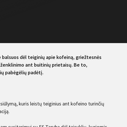
e balsuos dėl teiginių apie kofeiną, griežtesnės
ženklinimo ant buitinių prietaisų. Be to,
ių pabėgėlių padėtį.
iūlymą, kuris leistų teiginius ant kofeino turinčių
ciją.
riam susitarimui su ES Taryba dėl taisyklių, kuriomis