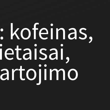
: kofeinas,
etaisai,
vartojimo