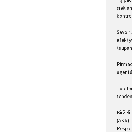
siekiam
kontro
Savo r
efekty
taupan
Pirmad
agentū
Tuo ta
tenden
Biržel
(AKR) 
Respub